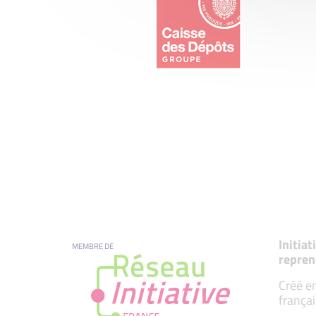
Initia
MEMBRE DE
repren
Créé en
françai