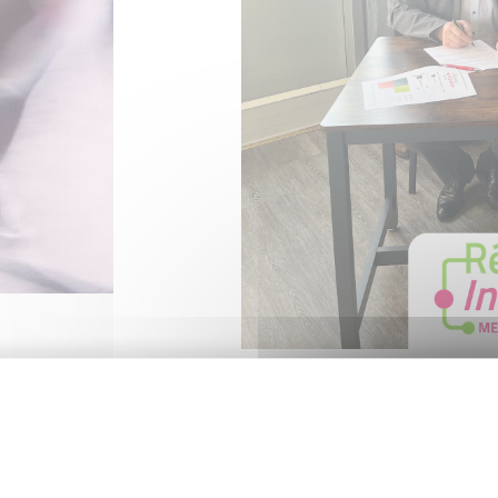
Groupama Grand Est
x
Initiative Metz
Toujours en déclinaison du partenariat N
France
,
Groupama Grand Est
souhaite con
de l'entrepreneuriat sur notre territoire :