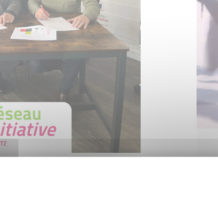
ational entre
Groupama
et
Initiative
tinuer à contribuer à l'initiative locale en faveur
Eurométropole de Metz
,
Rives de