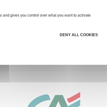
d & Moselle
,
CC DU SUD MESSIN
,
Communauté
nge
.
s and gives you control over what you want to activate
 l'équipe d'Initiative Metz ont retrouvé,
Jean-
ion de la Moselle
Groupama
,
jeancharles GODARD
,
DENY ALL COOKIES
ux et Laurent BRUNO, Animateur technico
nous a, à tous, donné le sourire