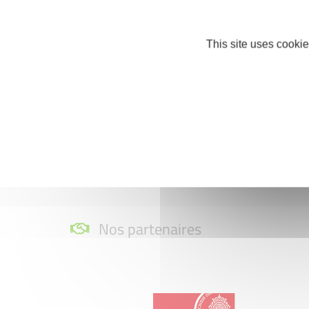
Moselle
,
Communauté de Communes Ma
de Communes Haut Chemin-Pays de Pa
This site uses cookie
Presque 1 an plus tard, notre président et
Louis STEMART
, Président de la Fédérat
Responsable des partenariats commercia
commercial ACPS pour un petit bilan qui 
Nos partenaires