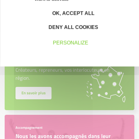
OK, ACCEPT ALL
Contactez-nous !
Cliquez ici
DENY ALL COOKIES
PERSONALIZE
Créateurs
Trouvez à qui vous adresser
Créateurs, repreneurs, vos interlocuteurs en
région.
En savoir plus
Accompagnement
Nous les avons accompagnés dans leur