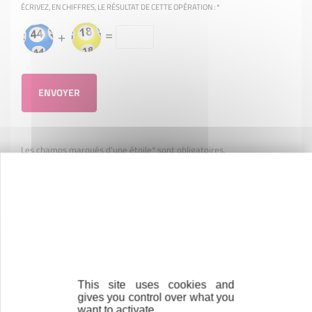
ÉCRIVEZ, EN CHIFFRES, LE RÉSULTAT DE CETTE OPÉRATION :
*
=
+
Les champs marqués d'une étoile* sont obligatoires.
La collecte de vos données personnelles est effectuée par Initiative
France et ses associations membres (CNIL Nº 1762064) à des fins de
gestion administrative et pourront, sauf opposition de votre part,
être communiquées à leurs partenaires habilités. Conformément à la
loi du 6 janvier 1978 modifiée, vous bénéficiez d’un droit d'accès,
d’interrogation, de rectification et d’opposition sur les données qui
vous concernent, sur simple courrier adressé à Initiative France, 55
rue des Francs Bourgois 75181 Paris Cedex 04 ou par mail à
info@initiative-france.fr.
This site uses cookies and
gives you control over what you
want to activate