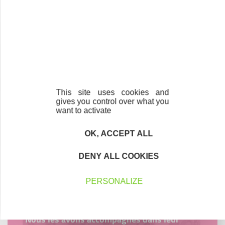
Contactez-nous !
Cliquez ici
Créateurs
Trouvez à qui vous adresser
This site uses cookies and
gives you control over what you
Créateurs, repreneurs, vos interlocuteurs en
want to activate
région.
OK, ACCEPT ALL
En savoir plus
DENY ALL COOKIES
PERSONALIZE
Accompagnement
Nous les avons accompagnés dans leur