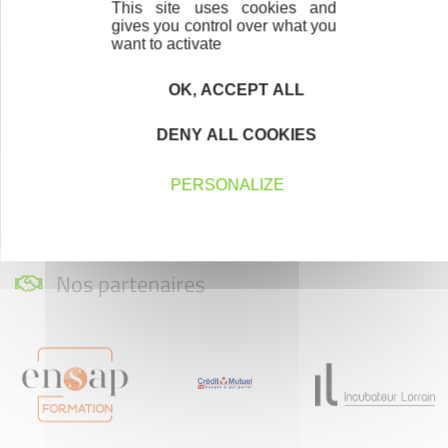
This site uses cookies and
gives you control over what you
want to activate
Accompagnement
Nous les avons accompagnés dans leur
OK, ACCEPT ALL
projet entrepreneurial
DENY ALL COOKIES
Découvrez qui ils sont !
PERSONALIZE
Nos partenaires